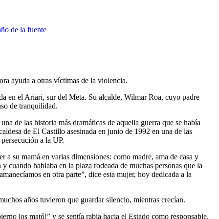
ra ayuda a otras víctimas de la violencia.
rda en el Ariari, sur del Meta. Su alcalde, Wilmar Roa, cuyo padre
so de tranquilidad.
una de las historia más dramáticas de aquella guerra que se había
caldesa de El Castillo asesinada en junio de 1992 en una de las
 persecución a la UP.
ver a su mamá en varias dimensiones: como madre, ama de casa y
ra y cuando hablaba en la plaza rodeada de muchas personas que la
manecíamos en otra parte”, dice esta mujer, hoy dedicada a la
muchos años tuvieron que guardar silencio, mientras crecían.
bierno los mató!” y se sentía rabia hacia el Estado como responsable,