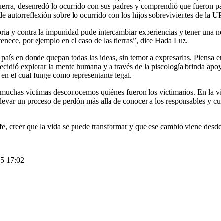
guerra, desenredó lo ocurrido con sus padres y comprendió que fueron pa
o de autorreflexión sobre lo ocurrido con los hijos sobrevivientes de la 
ria y contra la impunidad pude intercambiar experiencias y tener una
tenece, por ejemplo en el caso de las tierras”, dice Hada Luz.
 país en donde quepan todas las ideas, sin temor a expresarlas. Piensa e
ecidió explorar la mente humana y a través de la piscología brinda apo
en el cual funge como representante legal.
 muchas víctimas desconocemos quiénes fueron los victimarios. En la viol
e llevar un proceso de perdón más allá de conocer a los responsables y
 fe, creer que la vida se puede transformar y que ese cambio viene des
15 17:02