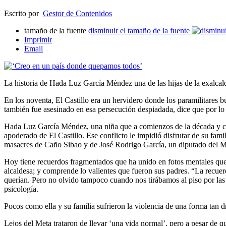
Escrito por
Gestor de Contenidos
tamaño de la fuente
disminuir el tamaño de la fuente
Imprimir
Email
La historia de Hada Luz García Méndez una de las hijas de la exalcalde
En los noventa, El Castillo era un hervidero donde los paramilitares b
también fue asesinado en esa persecución despiadada, dice que por lo
Hada Luz García Méndez, una niña que a comienzos de la década y con 
apoderado de El Castillo. Ese conflicto le impidió disfrutar de su fam
masacres de Caño Sibao y de José Rodrigo García, un diputado del Met
Hoy tiene recuerdos fragmentados que ha unido en fotos mentales qu
alcaldesa; y comprende lo valientes que fueron sus padres. “La recue
querían. Pero no olvido tampoco cuando nos tirábamos al piso por las
psicología.
Pocos como ella y su familia sufrieron la violencia de una forma tan 
Lejos del Meta trataron de llevar ‘una vida normal’, pero a pesar de q