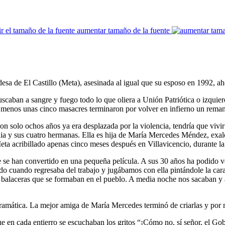
aumentar tamaño de la fuente
sa de El Castillo (Meta), asesinada al igual que su esposo en 1992, aho
uscaban a sangre y fuego todo lo que oliera a Unión Patriótica o izquie
 menos unas cinco masacres terminaron por volver en infierno un reman
solo ochos años ya era desplazada por la violencia, tendría que vivir 
ilia y sus cuatro hermanas. Ella es hija de María Mercedes Méndez, exal
a acribillado apenas cinco meses después en Villavicencio, durante la
e se han convertido en una pequeña película. A sus 30 años ha podido 
rdo cuando regresaba del trabajo y jugábamos con ella pintándole la ca
 balaceras que se formaban en el pueblo. A media noche nos sacaban y a
dramática. La mejor amiga de María Mercedes terminó de criarlas y por 
ue en cada entierro se escuchaban los gritos “¡Cómo no, sí señor, el Go