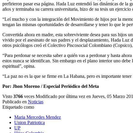
prefirieron pasar esa página. Hada Luz entendió las dinámicas de la 
años y terminaba su carrera universitaria, hizo de su tesis un ejercici
“Leí mucho y con la integración del Movimiento de hijos por la memo
tengan las mismas oportunidades de desarrollarse y tener lo que le per
Convertida ahora en madre, esta sobreviviente desea para sus hijos un
vivido por el asesinato de sus padres y el desplazamiento, Hada Luz d
otros psicólogos creó el Colectivo Piscosocial Colombiano (Copsico), 
“Para perdonar se necesita saber a quién vas a perdonar y hasta ahora
estos nunca se identifican. Sin embargo en el plano interior uno deb
espiritual”, opina.
“La paz no es la que se firme en La Habana, pero es importante tener
Por: Jhon Moreno / Especial Periódico del Meta
Visto
3766
veces
Modificado por última vez en Jueves, 05 Marzo 20
Publicado en
Noticias
Etiquetado como
Maria Mercedes Mendez
Union Patriotica
UP