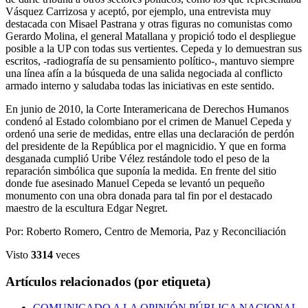
Vásquez Carrizosa y aceptó, por ejemplo, una entrevista muy
destacada con Misael Pastrana y otras figuras no comunistas como
Gerardo Molina, el general Matallana y propició todo el despliegue
posible a la UP con todas sus vertientes. Cepeda y lo demuestran sus
escritos, -radiografía de su pensamiento político-, mantuvo siempre
una línea afín a la búsqueda de una salida negociada al conflicto
armado interno y saludaba todas las iniciativas en este sentido.
En junio de 2010, la Corte Interamericana de Derechos Humanos
condenó al Estado colombiano por el crimen de Manuel Cepeda y
ordenó una serie de medidas, entre ellas una declaración de perdón
del presidente de la República por el magnicidio. Y que en forma
desganada cumplió Uribe Vélez restándole todo el peso de la
reparación simbólica que suponía la medida. En frente del sitio
donde fue asesinado Manuel Cepeda se levantó un pequeño
monumento con una obra donada para tal fin por el destacado
maestro de la escultura Edgar Negret.
Por: Roberto Romero, Centro de Memoria, Paz y Reconciliación
Visto
3314
veces
Artículos relacionados (por etiqueta)
COMUNICADO A LA OPINIÓN PÚBLICA NACIONAL