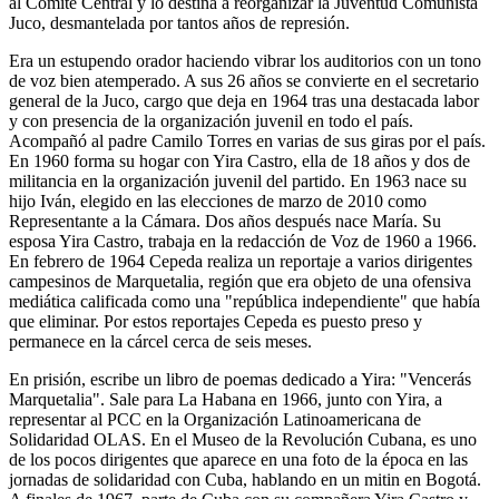
al Comité Central y lo destina a reorganizar la Juventud Comunista
Juco, desmantelada por tantos años de represión.
Era un estupendo orador haciendo vibrar los auditorios con un tono
de voz bien atemperado. A sus 26 años se convierte en el secretario
general de la Juco, cargo que deja en 1964 tras una destacada labor
y con presencia de la organización juvenil en todo el país.
Acompañó al padre Camilo Torres en varias de sus giras por el país.
En 1960 forma su hogar con Yira Castro, ella de 18 años y dos de
militancia en la organización juvenil del partido. En 1963 nace su
hijo Iván, elegido en las elecciones de marzo de 2010 como
Representante a la Cámara. Dos años después nace María. Su
esposa Yira Castro, trabaja en la redacción de Voz de 1960 a 1966.
En febrero de 1964 Cepeda realiza un reportaje a varios dirigentes
campesinos de Marquetalia, región que era objeto de una ofensiva
mediática calificada como una "república independiente" que había
que eliminar. Por estos reportajes Cepeda es puesto preso y
permanece en la cárcel cerca de seis meses.
En prisión, escribe un libro de poemas dedicado a Yira: "Vencerás
Marquetalia". Sale para La Habana en 1966, junto con Yira, a
representar al PCC en la Organización Latinoamericana de
Solidaridad OLAS. En el Museo de la Revolución Cubana, es uno
de los pocos dirigentes que aparece en una foto de la época en las
jornadas de solidaridad con Cuba, hablando en un mitin en Bogotá.