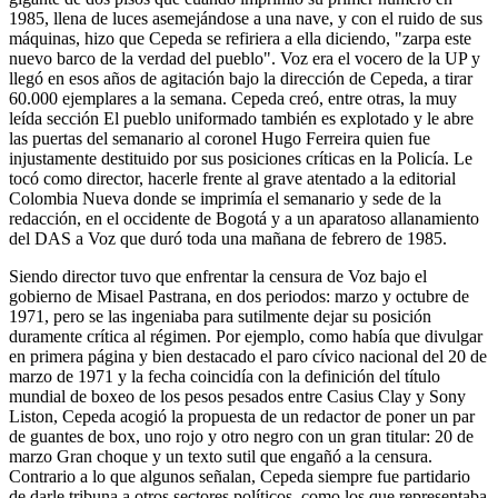
1985, llena de luces asemejándose a una nave, y con el ruido de sus
máquinas, hizo que Cepeda se refiriera a ella diciendo, "zarpa este
nuevo barco de la verdad del pueblo". Voz era el vocero de la UP y
llegó en esos años de agitación bajo la dirección de Cepeda, a tirar
60.000 ejemplares a la semana. Cepeda creó, entre otras, la muy
leída sección El pueblo uniformado también es explotado y le abre
las puertas del semanario al coronel Hugo Ferreira quien fue
injustamente destituido por sus posiciones críticas en la Policía. Le
tocó como director, hacerle frente al grave atentado a la editorial
Colombia Nueva donde se imprimía el semanario y sede de la
redacción, en el occidente de Bogotá y a un aparatoso allanamiento
del DAS a Voz que duró toda una mañana de febrero de 1985.
Siendo director tuvo que enfrentar la censura de Voz bajo el
gobierno de Misael Pastrana, en dos periodos: marzo y octubre de
1971, pero se las ingeniaba para sutilmente dejar su posición
duramente crítica al régimen. Por ejemplo, como había que divulgar
en primera página y bien destacado el paro cívico nacional del 20 de
marzo de 1971 y la fecha coincidía con la definición del título
mundial de boxeo de los pesos pesados entre Casius Clay y Sony
Liston, Cepeda acogió la propuesta de un redactor de poner un par
de guantes de box, uno rojo y otro negro con un gran titular: 20 de
marzo Gran choque y un texto sutil que engañó a la censura.
Contrario a lo que algunos señalan, Cepeda siempre fue partidario
de darle tribuna a otros sectores políticos, como los que representaba