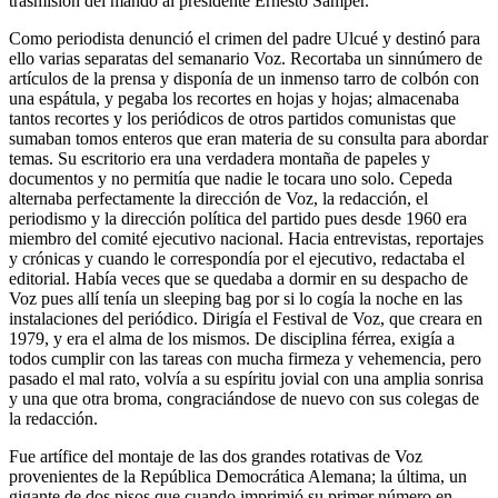
trasmisión del mando al presidente Ernesto Samper.
Como periodista denunció el crimen del padre Ulcué y destinó para
ello varias separatas del semanario Voz. Recortaba un sinnúmero de
artículos de la prensa y disponía de un inmenso tarro de colbón con
una espátula, y pegaba los recortes en hojas y hojas; almacenaba
tantos recortes y los periódicos de otros partidos comunistas que
sumaban tomos enteros que eran materia de su consulta para abordar
temas. Su escritorio era una verdadera montaña de papeles y
documentos y no permitía que nadie le tocara uno solo. Cepeda
alternaba perfectamente la dirección de Voz, la redacción, el
periodismo y la dirección política del partido pues desde 1960 era
miembro del comité ejecutivo nacional. Hacia entrevistas, reportajes
y crónicas y cuando le correspondía por el ejecutivo, redactaba el
editorial. Había veces que se quedaba a dormir en su despacho de
Voz pues allí tenía un sleeping bag por si lo cogía la noche en las
instalaciones del periódico. Dirigía el Festival de Voz, que creara en
1979, y era el alma de los mismos. De disciplina férrea, exigía a
todos cumplir con las tareas con mucha firmeza y vehemencia, pero
pasado el mal rato, volvía a su espíritu jovial con una amplia sonrisa
y una que otra broma, congraciándose de nuevo con sus colegas de
la redacción.
Fue artífice del montaje de las dos grandes rotativas de Voz
provenientes de la República Democrática Alemana; la última, un
gigante de dos pisos que cuando imprimió su primer número en