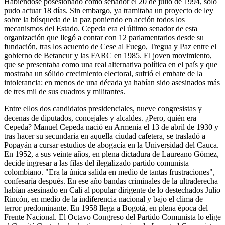
Habiéndose posesionado como senador el 20 de julio de 1994, solo
pudo actuar 18 días. Sin embargo, ya tramitaba un proyecto de ley
sobre la búsqueda de la paz poniendo en acción todos los
mecanismos del Estado. Cepeda era el último senador de esta
organización que llegó a contar con 12 parlamentarios desde su
fundación, tras los acuerdo de Cese al Fuego, Tregua y Paz entre el
gobierno de Betancur y las FARC en 1985. El joven movimiento,
que se presentaba como una real alternativa política en el país y que
mostraba un sólido crecimiento electoral, sufrió el embate de la
intolerancia: en menos de una década ya habían sido asesinados más
de tres mil de sus cuadros y militantes.
Entre ellos dos candidatos presidenciales, nueve congresistas y
decenas de diputados, concejales y alcaldes. ¿Pero, quién era
Cepeda? Manuel Cepeda nació en Armenia el 13 de abril de 1930 y
tras hacer su secundaria en aquella ciudad cafetera, se trasladó a
Popayán a cursar estudios de abogacía en la Universidad del Cauca.
En 1952, a sus veinte años, en plena dictadura de Laureano Gómez,
decide ingresar a las filas del ilegalizado partido comunista
colombiano. "Era la única salida en medio de tantas frustraciones",
confesaría después. En ese año bandas criminales de la ultraderecha
habían asesinado en Cali al popular dirigente de lo destechados Julio
Rincón, en medio de la indiferencia nacional y bajo el clima de
terror predominante. En 1958 llega a Bogotá, en plena época del
Frente Nacional. El Octavo Congreso del Partido Comunista lo elige