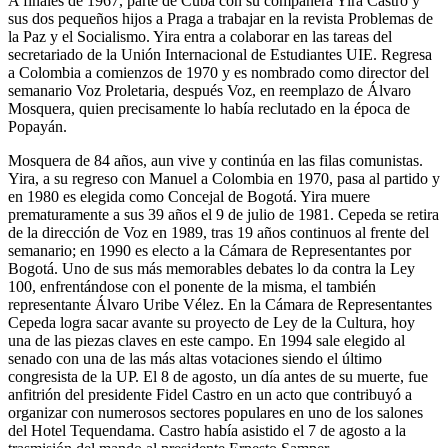
A finales de 1967, parte de Cuba con su compañera Yira Castro y
sus dos pequeños hijos a Praga a trabajar en la revista Problemas de
la Paz y el Socialismo. Yira entra a colaborar en las tareas del
secretariado de la Unión Internacional de Estudiantes UIE. Regresa
a Colombia a comienzos de 1970 y es nombrado como director del
semanario Voz Proletaria, después Voz, en reemplazo de Álvaro
Mosquera, quien precisamente lo había reclutado en la época de
Popayán.
Mosquera de 84 años, aun vive y continúa en las filas comunistas.
Yira, a su regreso con Manuel a Colombia en 1970, pasa al partido y
en 1980 es elegida como Concejal de Bogotá. Yira muere
prematuramente a sus 39 años el 9 de julio de 1981. Cepeda se retira
de la dirección de Voz en 1989, tras 19 años continuos al frente del
semanario; en 1990 es electo a la Cámara de Representantes por
Bogotá. Uno de sus más memorables debates lo da contra la Ley
100, enfrentándose con el ponente de la misma, el también
representante Álvaro Uribe Vélez. En la Cámara de Representantes
Cepeda logra sacar avante su proyecto de Ley de la Cultura, hoy
una de las piezas claves en este campo. En 1994 sale elegido al
senado con una de las más altas votaciones siendo el último
congresista de la UP. El 8 de agosto, un día antes de su muerte, fue
anfitrión del presidente Fidel Castro en un acto que contribuyó a
organizar con numerosos sectores populares en uno de los salones
del Hotel Tequendama. Castro había asistido el 7 de agosto a la