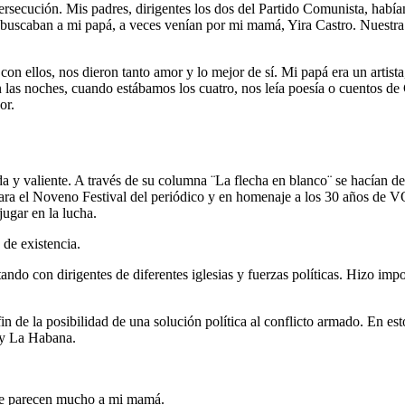
rsecución. Mis padres, dirigentes los dos del Partido Comunista, habían
 buscaban a mi papá, a veces venían por mi mamá, Yira Castro. Nuestra 
 con ellos, nos dieron tanto amor y lo mejor de sí. Mi papá era un arti
las noches, cuando estábamos los cuatro, nos leía poesía o cuentos de C
or.
ida y valiente. A través de su columna ¨La flecha en blanco¨ se hacían 
 Para el Noveno Festival del periódico y en homenaje a los 30 años de 
jugar en la lucha.
de existencia.
ndo con dirigentes de diferentes iglesias y fuerzas políticas. Hizo impo
 de la posibilidad de una solución política al conflicto armado. En est
 y La Habana.
se parecen mucho a mi mamá.