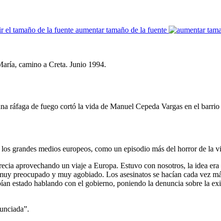
aumentar tamaño de la fuente
aría, camino a Creta. Junio 1994.
una ráfaga de fuego cortó la vida de Manuel Cepeda Vargas en el barrio
en los grandes medios europeos, como un episodio más del horror de la v
Grecia aprovechando un viaje a Europa. Estuvo con nosotros, la idea er
i muy preocupado y muy agobiado. Los asesinatos se hacían cada vez má
 estado hablando con el gobierno, poniendo la denuncia sobre la existe
nunciada”.