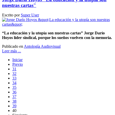
nuestras cartas"
Escrito por
Super User
“La educación y la utopía son nuestras cartas” Jorge Darío
Hoyos líder sindical, porque los sueños vuelven con la memoria.
Publicado en
Antología Audiovisual
Leer más ...
Iniciar
Previo
31
32
33
34
35
36
37
38
39
40