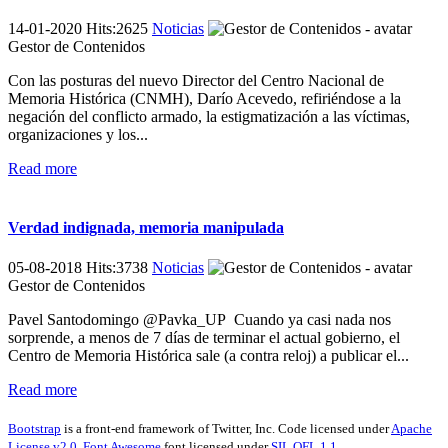
14-01-2020 Hits:2625
Noticias
Gestor de Contenidos
Con las posturas del nuevo Director del Centro Nacional de
Memoria Histórica (CNMH), Darío Acevedo, refiriéndose a la
negación del conflicto armado, la estigmatización a las víctimas,
organizaciones y los...
Read more
Verdad indignada, memoria manipulada
05-08-2018 Hits:3738
Noticias
Gestor de Contenidos
Pavel Santodomingo @Pavka_UP Cuando ya casi nada nos
sorprende, a menos de 7 días de terminar el actual gobierno, el
Centro de Memoria Histórica sale (a contra reloj) a publicar el...
Read more
Bootstrap
is a front-end framework of Twitter, Inc. Code licensed under
Apache
License v2.0
.
Font Awesome
font licensed under
SIL OFL 1.1
.