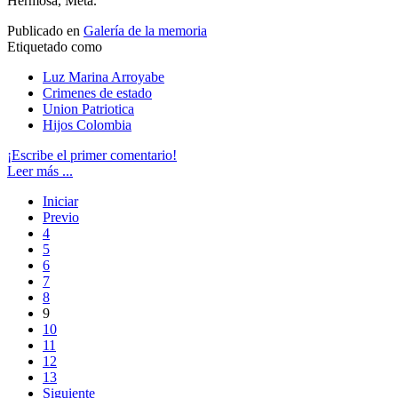
Hermosa, Meta.
Publicado en
Galería de la memoria
Etiquetado como
Luz Marina Arroyabe
Crimenes de estado
Union Patriotica
Hijos Colombia
¡Escribe el primer comentario!
Leer más ...
Iniciar
Previo
4
5
6
7
8
9
10
11
12
13
Siguiente